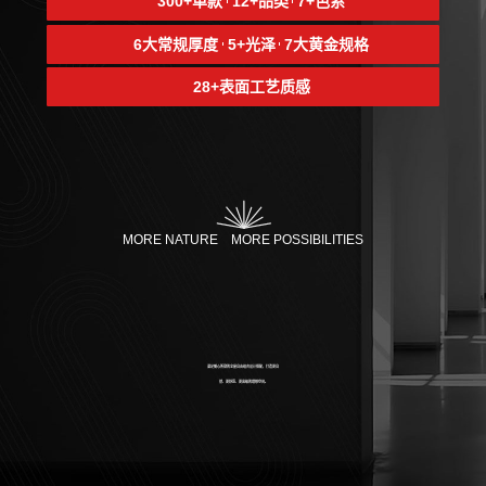
300+单款
12+品类
7+色系
6大常规厚度
5+光泽
7大黄金规格
28+表面工艺质感
MORE NATURE MORE POSSIBILITIES
满足随心所欲的全屋自由组合设计搭配，打造更自
然、更舒适、更高级的理想空间。