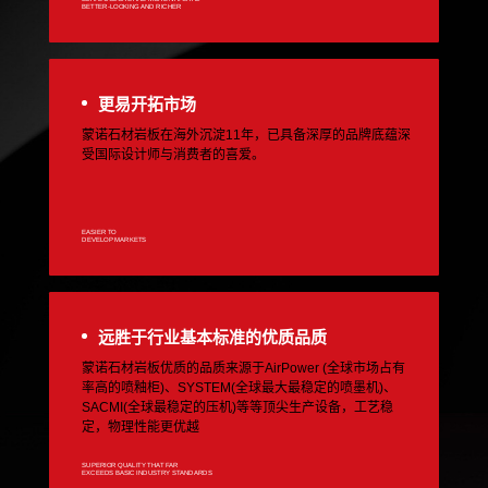
BETTER-LOOKING AND RICHER
更易开拓市场
蒙诺石材岩板在海外沉淀11年，已具备深厚的品牌底蕴深
受国际设计师与消费者的喜爱。
EASIER TO
DEVELOP MARKETS
远胜于行业基本标准的优质品质
蒙诺石材岩板优质的品质来源于AirPower (全球市场占有
率高的喷釉柜)、SYSTEM(全球最大最稳定的喷墨机)、
SACMI(全球最稳定的压机)等等顶尖生产设备，工艺稳
定，物理性能更优越
SUPERIOR QUALITY THAT FAR
EXCEEDS BASIC INDUSTRY STANDARDS