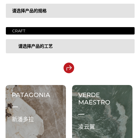
请选择产品的规格
LUXURY COLLECTION
奢石系列
GEM STONE COLLECTION
宝石系列
CRAFT:
1200x2700x6mm
ONYX COLLECTION
玉石系列
请选择产品的工艺
1200x3200x6mm
MARBLE COLLECTION
大理石系列
1200x3200x12mm
干粒亮抛
ESSENCE COLLECTION
现代质感系列
1600x3200x6mm
钻粉干粒
SOLID COLOR COLLECTION
纯色系列
PATAGONIA
VERDE
1600x3200x12mm
金丝绒
MAESTRO
1200x2780x6mm
钻粉干粒+色胚
新潘多拉
凌云翼
1200x2800x6mm
细腻面