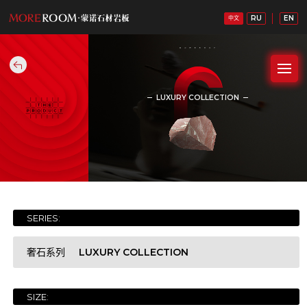
RU
EN
中文
LUXURY COLLECTION
奢石系列
SERIES:
LUXURY COLLECTION
奢石系列
SIZE:
WHITE STONE COLLECTION
白石系列