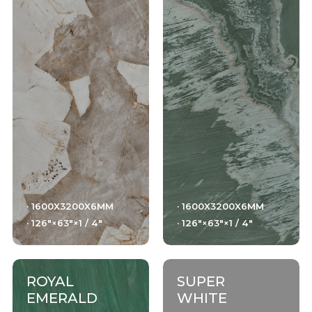
干粒柔抛（真石光）
结晶干粒亮抛
钻粉干粒+数码微雕
肌纹釉+数码微雕
数码通体胚（真通体）82度白胚（可透光）
干粒抛数码通体
· 1600X3200X6MM
· 1600X3200X6MM
· 126"×63"×1 / 4"
· 126"×63"×1 / 4"
细腻面+色胚
NANOTECH POLISHED/SHINY + color body
干粒亮抛+色胚
ROYAL
SUPER
EMERALD
WHITE