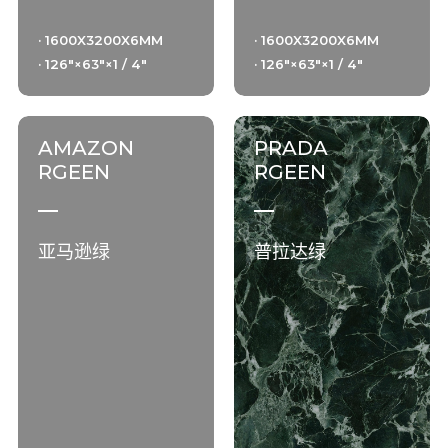
· 1600X3200X6MM
· 1600X3200X6MM
· 126"×63"×1 / 4"
· 126"×63"×1 / 4"
AMAZON
PRADA
RGEEN
RGEEN
亚马逊绿
普拉达绿