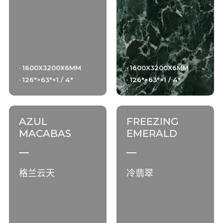
· 1600X3200X6MM
· 1600X3200X6MM
· 126"×63"×1 / 4"
· 126"×63"×1 / 4"
AZUL
FREEZING
MACABAS
EMERALD
格兰云天
冷翡翠