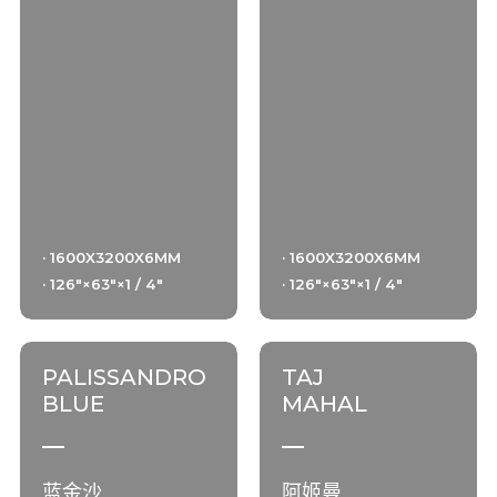
· 1600X3200X6MM
· 1600X3200X6MM
· 126"×63"×1 / 4"
· 126"×63"×1 / 4"
PALISSANDRO
TAJ
BLUE
MAHAL
蓝金沙
阿姬曼