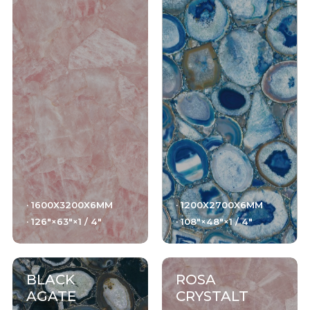
干粒柔抛（真石光）
结晶干粒亮抛
钻粉干粒+数码微雕
肌纹釉+数码微雕
数码通体胚（真通体）82度白胚（可透光）
干粒抛数码通体
· 1600X3200X6MM
· 1200X2700X6MM
· 126"×63"×1 / 4"
· 108"×48"×1 / 4"
细腻面+色胚
NANOTECH POLISHED/SHINY + color body
干粒亮抛+色胚
BLACK
ROSA
AGATE
CRYSTALT