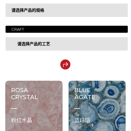
请选择产品的规格
LUXURY COLLECTION
奢石系列
GEM STONE COLLECTION
宝石系列
CRAFT:
1200x2700x6mm
ONYX COLLECTION
玉石系列
请选择产品的工艺
1200x3200x6mm
MARBLE COLLECTION
大理石系列
1200x3200x12mm
干粒亮抛
ESSENCE COLLECTION
现代质感系列
1600x3200x6mm
钻粉干粒
SOLID COLOR COLLECTION
纯色系列
ROSA
BLUE
1600x3200x12mm
金丝绒
CRYSTAL
AGATE
1200x2780x6mm
钻粉干粒+色胚
粉红水晶
蓝玛瑙
1200x2800x6mm
细腻面