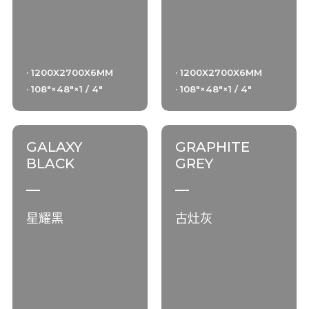
· 1200X2700X6MM
· 1200X2700X6MM
· 108"×48"×1 / 4"
· 108"×48"×1 / 4"
GALAXY
GRAPHITE
BLACK
GREY
星耀黑
古灶灰