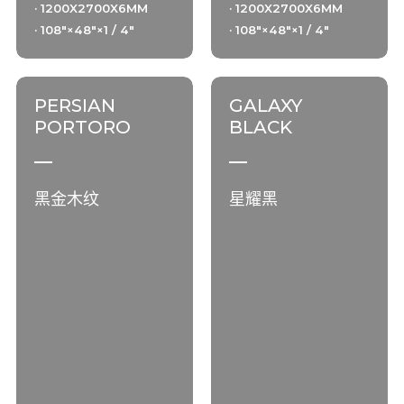
· 1200X2700X6MM
· 1200X2700X6MM
· 108"×48"×1 / 4"
· 108"×48"×1 / 4"
PERSIAN
GALAXY
PORTORO
BLACK
黑金木纹
星耀黑