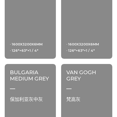
· 1600X3200X6MM
· 1600X3200X6MM
· 126"×63"×1 / 4"
· 126"×63"×1 / 4"
BULGARIA
VAN GOGH
MEDIUM GREY
GREY
保加利亚灰中灰
梵高灰