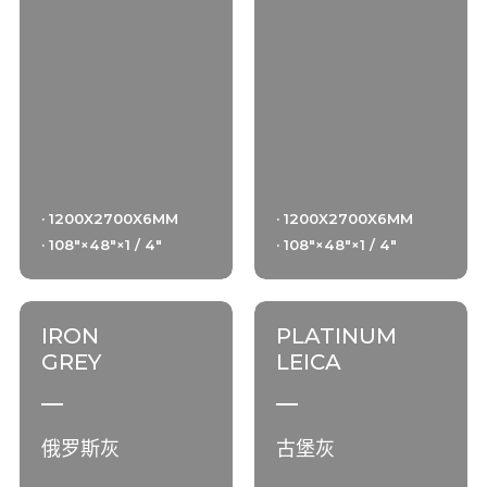
· 1200X2700X6MM
· 1200X2700X6MM
· 108"×48"×1 / 4"
· 108"×48"×1 / 4"
IRON
PLATINUM
GREY
LEICA
俄罗斯灰
古堡灰