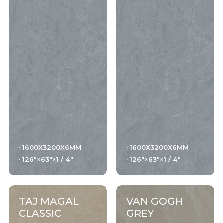
干粒柔抛（真石光）
结晶干粒亮抛
钻粉干粒+数码微雕
肌纹釉+数码微雕
数码通体胚（真通体）82度白胚（可透光）
干粒抛数码通体
· 1600X3200X6MM
· 1600X3200X6MM
· 126"×63"×1 / 4"
· 126"×63"×1 / 4"
细腻面+色胚
NANOTECH POLISHED/SHINY + color body
干粒亮抛+色胚
TAJ MAGAL
VAN GOGH
CLASSIC
GREY