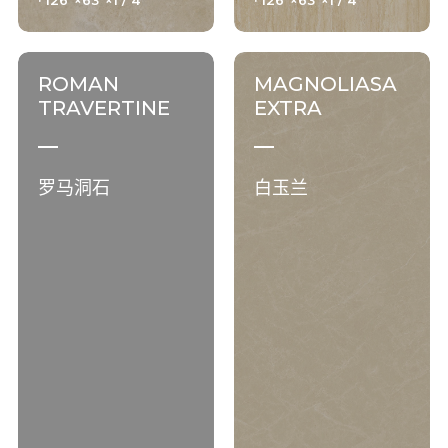
· 126"×63"×1 / 4"
· 126"×63"×1 / 4"
ROMAN
MAGNOLIASA
TRAVERTINE
EXTRA
罗马洞石
白玉兰