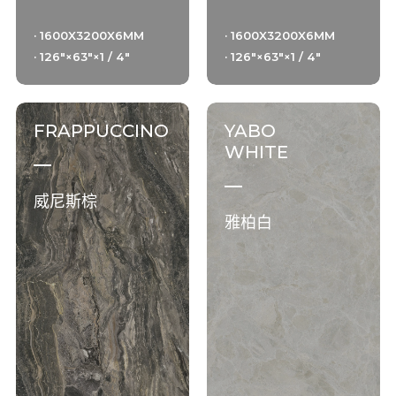
· 1600X3200X6MM
· 1600X3200X6MM
· 126"×63"×1 / 4"
· 126"×63"×1 / 4"
FRAPPUCCINO
YABO
WHITE
威尼斯棕
雅柏白